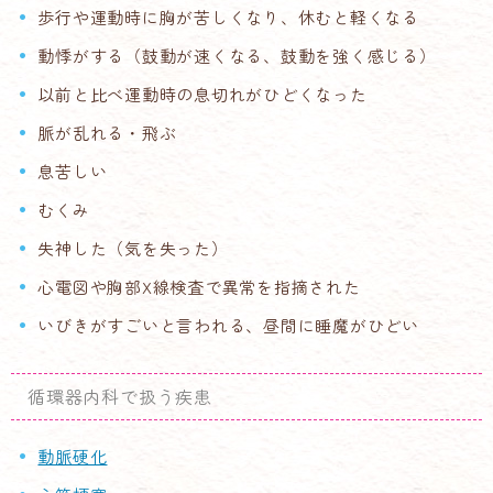
歩行や運動時に胸が苦しくなり、休むと軽くなる
動悸がする（鼓動が速くなる、鼓動を強く感じる）
以前と比べ運動時の息切れがひどくなった
脈が乱れる・飛ぶ
息苦しい
むくみ
失神した（気を失った）
心電図や胸部X線検査で異常を指摘された
いびきがすごいと言われる、昼間に睡魔がひどい
循環器内科で扱う疾患
動脈硬化