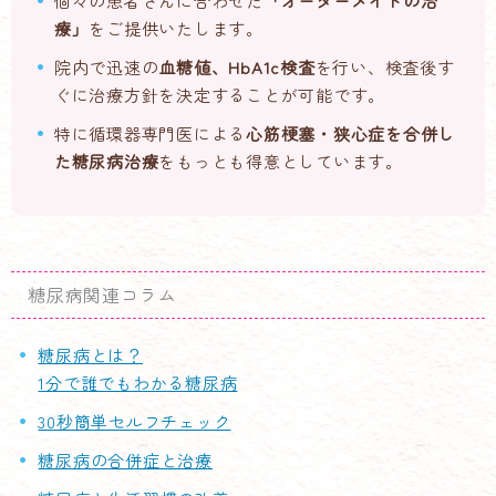
個々の患者さんに合わせた
「オーダーメイドの治
療」
をご提供いたします。
院内で迅速の
血糖値、HbA1c検査
を行い、検査後す
ぐに治療方針を決定することが可能です。
特に循環器専門医による
心筋梗塞・狭心症を合併し
た糖尿病治療
をもっとも得意としています。
糖尿病関連コラム
糖尿病とは？
1分で誰でもわかる糖尿病
30秒簡単セルフチェック
糖尿病の合併症と治療