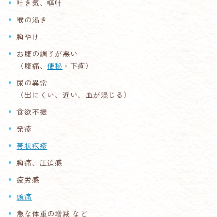
吐き気、嘔吐
喉の渇き
胸やけ
お腹の調子が悪い
（腹痛、
便秘
・下痢）
尿の異常
（出にくい、近い、血が混じる）
食欲不振
発疹
帯状疱疹
胸痛、圧迫感
疲労感
頭痛
急な体重の増減 など