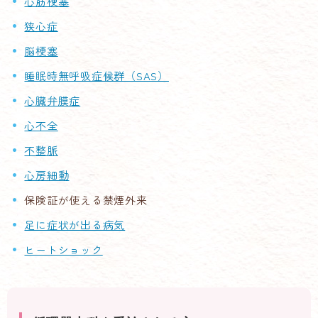
心筋梗塞
狭心症
脳梗塞
睡眠時無呼吸症候群（SAS）
心臓弁膜症
心不全
不整脈
心房細動
保険証が使える禁煙外来
足に症状が出る病気
ヒートショック