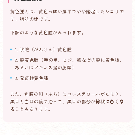
黄色腫とは、黄色っぽい扁平でやや隆起したシコリで
す。脂肪の塊です。
下記のような黄色腫がみられます。
1. 眼瞼（がんけん）黄色腫
2. 腱黄色腫（手の甲、ヒジ、膝などの腱に黄色腫、
あるいはアキレス腱の肥厚）
3. 発疹性黄色腫
また、角膜の淵（ふち）にコレステロールがたまり、
黒目と白目の境に沿って、黒目の部分が
線状に白くな
る
こともあります。