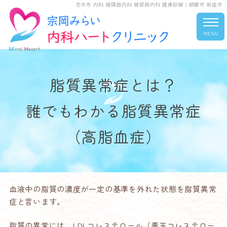
志木市 内科 循環器内科 糖尿病内科 健康診断｜朝霞市 新座市
MENU
脂質異常症とは？
誰でもわかる脂質異常症
（高脂血症）
血液中の脂質の濃度が一定の基準を外れた状態を脂質異常
症と言います。
脂質の異常には、LDLコレステロール（悪玉コレステロー