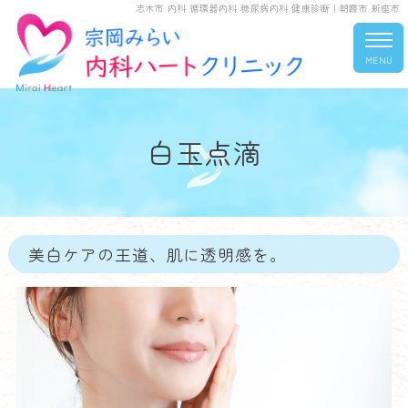
志木市 内科 循環器内科 糖尿病内科 健康診断｜朝霞市 新座市
MENU
白玉点滴
美白ケアの王道、肌に透明感を。