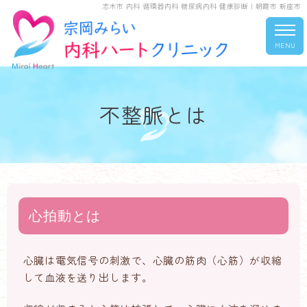
志木市 内科 循環器内科 糖尿病内科 健康診断｜朝霞市 新座市
MENU
不整脈とは
心拍動とは
心臓は電気信号の刺激で、心臓の筋肉（心筋）が収縮
して血液を送り出します。