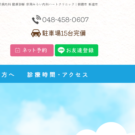
尿病内科 健康診断 宗岡みらい内科ハートクリニック｜朝霞市 新座市