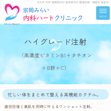
志木市 内科 循環器内科 糖尿病内科 健康診断｜朝霞市 新座市
MENU
ハイグレード注射
（高濃度ビタミンB1＋タチオン
＋B群＋C）
忙しい体をまとめて整える高機能カクテル。
疲労回復と美肌を同時に叶えるワンショット注射。