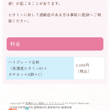
疹）が起こることがあります。
ビタミンに対して過敏症のある方は事前に医師へご相
談ください。
料金
ハイグレード注射
2,000円
（高濃度ビタミンB1＋
（税込）
タチオン＋B群＋C）
copyright ©
宗岡みらい内科ハートクリニック
.All Rights Reserved.
志木市中宗岡の内科 循環器内科 糖尿病内科 健康診断