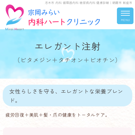
志木市 内科 循環器内科 糖尿病内科 健康診断｜朝霞市 新座市
MENU
エレガント注射
（ビタメジン＋タチオン＋ビオチン）
女性らしさを守る、エレガントな栄養ブレン
ド。
疲労回復＋美肌＋髪・爪の健康をトータルケア。